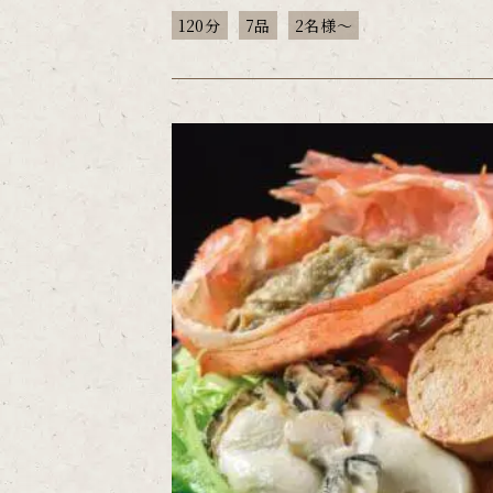
120分
7品
2名様～