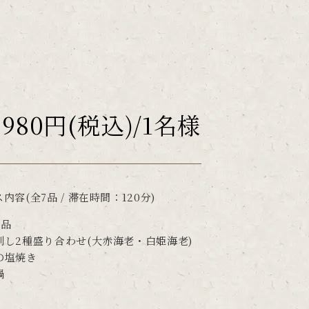
,980円(税込)/1名様
内容(全7品 / 滞在時間：120分)
2品
刺し2種盛り合わせ(大赤海老・白姫海老)
の塩焼き
鍋