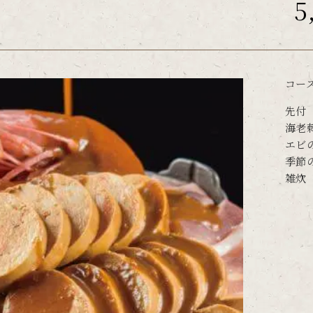
5
コース
先付
海老
エビ
季節
雑炊