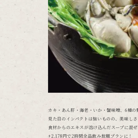
カキ・あん肝・海老・いか・蟹味噌、6種の
見た目のインパクトは強いものの、美味しさ
食材からのエキスが溶け込んだスープに混ぜ
+2,178円で2時間全品飲み放題プランに！