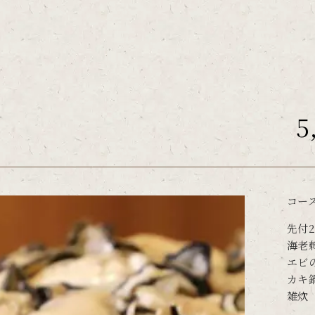
5
コース
先付
海老
エビ
カキ
雑炊