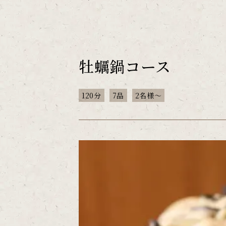
牡蠣鍋コース
120分
7品
2名様～