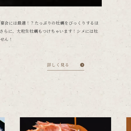
の宴会には最適！？たっぷりの牡蠣をびっくりするほ
！さらに、大粒生牡蠣もつけちゃいます！シメには牡
ません！
詳しく見る