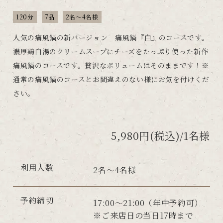
120分
7品
2名～4名様
人気の痛風鍋の新バージョン 痛風鍋『白』のコースです。
濃厚鶏白湯のクリームスープにチーズをたっぷり使った新作
痛風鍋のコースです。贅沢なボリュームはそのままです！※
通常の痛風鍋のコースとお間違えのない様にお気を付けくだ
さい。
5,980円(税込)/1名様
利用人数
2名～4名様
予約締切
17:00～21:00（年中予約可）
※ご来店日の当日17時まで