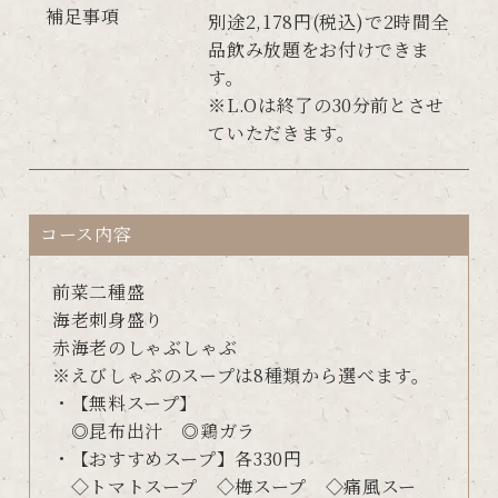
補足事項
別途2,178円(税込)で2時間全
品飲み放題をお付けできま
す。
※L.Oは終了の30分前とさせ
ていただきます。
コース内容
前菜二種盛
海老刺身盛り
赤海老のしゃぶしゃぶ
※えびしゃぶのスープは8種類から選べます。
・【無料スープ】
◎昆布出汁 ◎鶏ガラ
・【おすすめスープ】各330円
◇トマトスープ ◇梅スープ ◇痛風スー