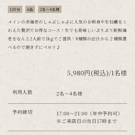
120分
6品
2名～4名様
メインの赤海老のしゃぶしゃぶに人気のお刺身や生牡蠣をく
わえた贅沢でお得なコース！生でも美味しいぷりぷり新鮮海
老をなんと2人前で1kgでご提供！8種類の出汁から２種類選
べるので飽きずにペロリ♪
5,980円(税込)/1名様
利用人数
2名～4名様
予約締切
17:00～21:00（年中予約可）
※ご来店日の当日17時まで