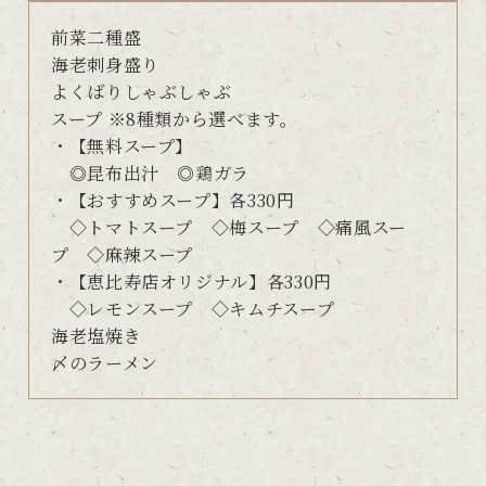
前菜二種盛
海老刺身盛り
よくばりしゃぶしゃぶ
スープ ※8種類から選べます。
・【無料スープ】
◎昆布出汁 ◎鶏ガラ
・【おすすめスープ】各330円
◇トマトスープ ◇梅スープ ◇痛風スー
プ ◇麻辣スープ
・【恵比寿店オリジナル】各330円
◇レモンスープ ◇キムチスープ
海老塩焼き
〆のラーメン