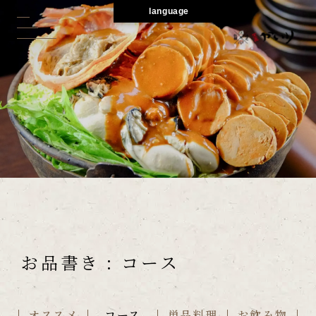
language
お品書き : コース
オススメ
コース
単品料理
お飲み物