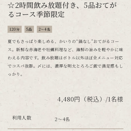
☆2時間飲み放題付き、5品おてが
るコース季節限定
120分
5品
2～4名
夏でもさっぱり楽しめる、かいりの“鍋なし”おてがるコー
ス。新鮮な赤海老や牡蠣料理など、海鮮の旨みを軽やかに味
わえる内容です。飲み放題はボトル以外ほぼ全メニュー対応
でコスパ抜群。〆には、濃厚な明太とろろご飯で満足感もし
っかり。
4,480円（税込）/1名様
利用人数
2～4名