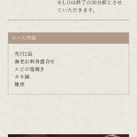
※L.Oは終了の30分前とさせ
ていただきます。
コース内容
先付2品
海老お刺身盛合せ
エビの塩焼き
カキ鍋
雑炊