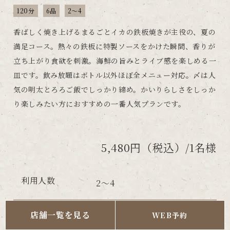
120分
6品
2～4
香ばしく焼き上げるまるごとイカの鉄板焼きが主役の、夏の
満足コース。熱々の鉄板に特製ソースをかけた瞬間、香りが
立ち上がり食欲を刺激。海鮮の旨みとライブ感を楽しめる一
皿です。飲み放題はボトル以外ほぼ全メニュー対応。〆は人
気の明太とろろご飯でしっかり締め。かいりらしさをしっか
り楽しみたい方におすすめの一番人気プランです。
5,480円（税込）/1名様
利用人数
2～4
予約締切
店舗一覧を見る
WEB予約