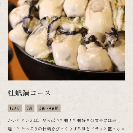
牡蠣鍋コース
120分
7品
2名～4名様
かいりといえば、やっぱり牡蠣！牡蠣好きの宴会には最
適！？たっぷりの牡蠣をびっくりするほどドサッと盛っちゃ