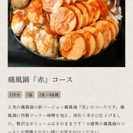
痛風鍋『赤』コース
120分
7品
2名～4名様
人気の痛風鍋の新バージョン痛風鍋『赤』のコースです。痛
風鍋に特製マーラー味噌を加え、後引く辛さに仕上げまし
た。贅沢なボリュームはそのままです！※通常の痛風鍋のコ
ースとお間違えのない様にお気を付けください。